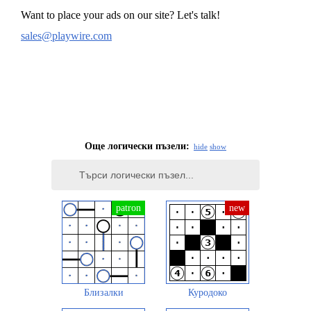
Want to place your ads on our site? Let's talk!
sales@playwire.com
Още логически пъзели:
hide
show
Близалки
Куродоко