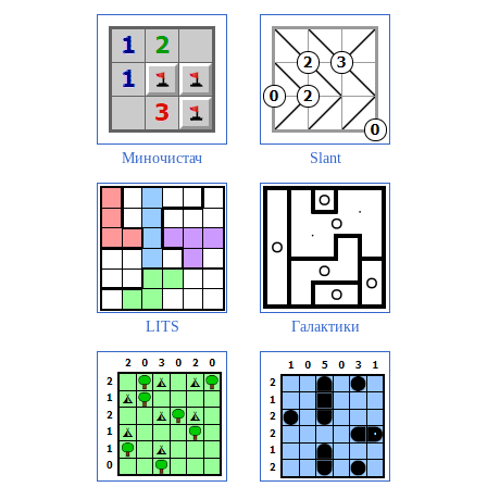
Миночистач
Slant
LITS
Галактики