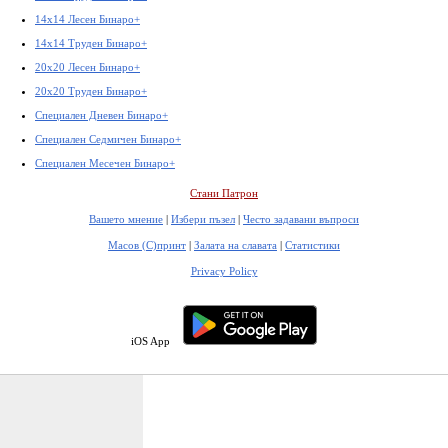
14x14 Лесен Бинаро+
14x14 Труден Бинаро+
20x20 Лесен Бинаро+
20x20 Труден Бинаро+
Специален Дневен Бинаро+
Специален Седмичен Бинаро+
Специален Месечен Бинаро+
Стани Патрон
Вашето мнение
|
Избери пъзел
|
Често задавани въпроси
Масов (С)принт
|
Залата на славата
|
Статистики
Privacy Policy
iOS App