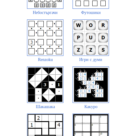
Небостъргачи
Футошики
Renzoku
Игри с думи
Шакашака
Какуро