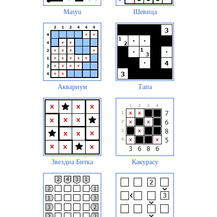
Masyu
Шевица
Аквариум
Тапа
Звездна Битка
Какурасу