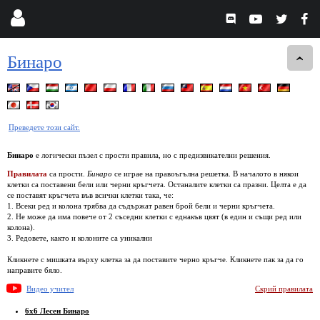
Бинаро
Преведете този сайт.
Бинаро
е логически пъзел с прости правила, но с предизвикателни решения.
Правилата
са прости.
Бинаро
се играе на правоъгълна решетка. В началото в някои
клетки са поставени бели или черни кръгчета. Останалите клетки са празни. Целта е да
се поставят кръгчета във всички клетки така, че:
1. Всеки ред и колона трябва да съдържат равен брой бели и черни кръгчета.
2. Не може да има повече от 2 съседни клетки с еднакъв цвят (в един и същи ред или
колона).
3. Редовете, както и колоните са уникални
Кликнете с мишката върху клетка за да поставите черно кръгче. Кликнете пак за да го
направите бяло.
Видео учител
Скрий правилата
6x6 Лесен Бинаро