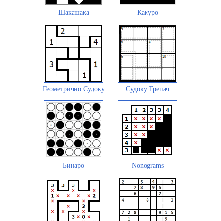
Шакашака
Какуро
Геометрично Судоку
Судоку Трепач
Бинаро
Nonograms