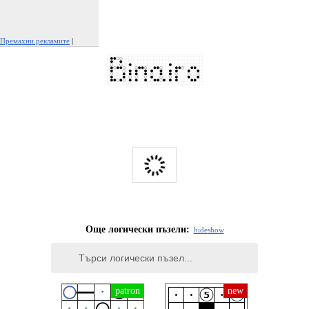
Премахни рекламите
|
Докладвай тази реклама
Още логически пъзели:
hide
show