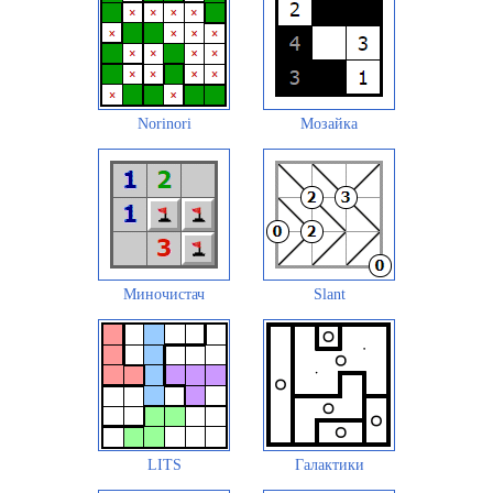
Norinori
Мозайка
Миночистач
Slant
LITS
Галактики