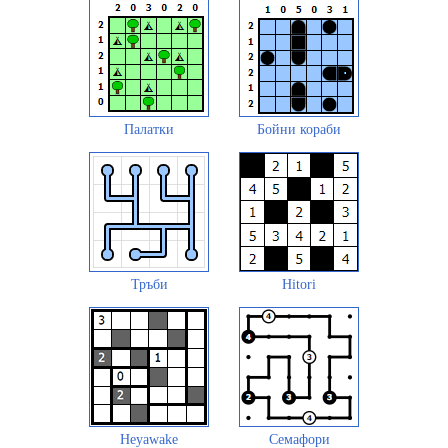
Палатки
Бойни кораби
Тръби
Hitori
Heyawake
Семафори