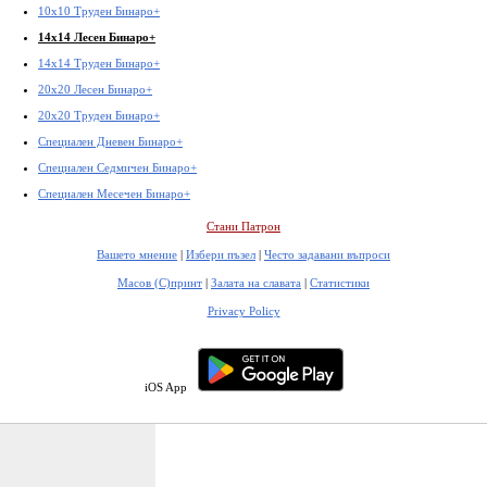
10x10 Труден Бинаро+
14x14 Лесен Бинаро+
14x14 Труден Бинаро+
20x20 Лесен Бинаро+
20x20 Труден Бинаро+
Специален Дневен Бинаро+
Специален Седмичен Бинаро+
Специален Месечен Бинаро+
Стани Патрон
Вашето мнение
|
Избери пъзел
|
Често задавани въпроси
Масов (С)принт
|
Залата на славата
|
Статистики
Privacy Policy
iOS App