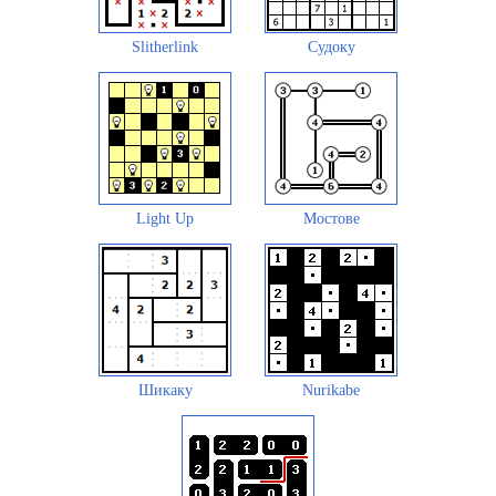
Slitherlink
Судоку
Light Up
Мостове
Шикаку
Nurikabe