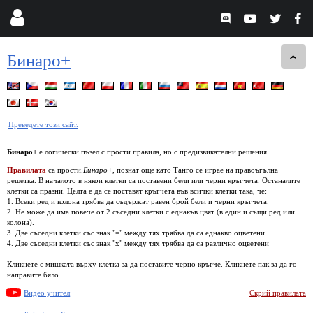
Бинаро+
Преведете този сайт.
Бинаро+
е логически пъзел с прости правила, но с предизвикателни решения.
Правилата
са прости.
Бинаро+
, познат още като Танго се играе на правоъгълна
решетка. В началото в някои клетки са поставени бели или черни кръгчета. Останалите
клетки са празни. Целта е да се поставят кръгчета във всички клетки така, че:
1. Всеки ред и колона трябва да съдържат равен брой бели и черни кръгчета.
2. Не може да има повече от 2 съседни клетки с еднакъв цвят (в един и същи ред или
колона).
3. Две съседни клетки със знак "=" между тях трябва да са еднакво оцветени
4. Две съседни клетки със знак "x" между тях трябва да са различно оцветени
Кликнете с мишката върху клетка за да поставите черно кръгче. Кликнете пак за да го
направите бяло.
Видео учител
Скрий правилата